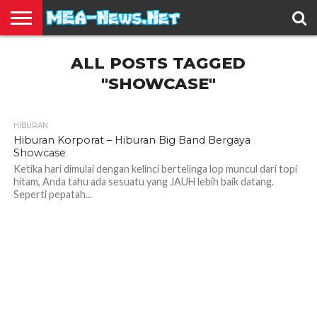
BERITA
ALL POSTS TAGGED
TERBARU
EDUKASI
HIBURAN
INSPIRASI
KESEHATAN
KULINER
OLAH
OTOMOTIF
TRAVEL
JUAL
RAGA
BELI
"SHOWCASE"
HIBURAN
1.1K
Hiburan Korporat – Hiburan Big Band Bergaya
Showcase
Ketika hari dimulai dengan kelinci bertelinga lop muncul dari topi
hitam, Anda tahu ada sesuatu yang JAUH lebih baik datang.
Seperti pepatah...