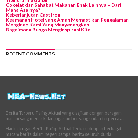
Cokelat dan Sahabat Makanan Enak Lainnya – Dari
Mana Asalnya?
Keberlanjutan Cast Iron
Keamanan Hotel yang Aman Memastikan Pengalaman
Menginap Kami Yang Menyenangkan
Bagaimana Bunga Menginspirasi Kita
RECENT COMMENTS
Berita Terbaru Paling Aktual yang disajikan dengan beragam
macam yang menarik dan juga sumber yang sudah terpercaya
Hadir dengan Berita Paling Aktual Terbaru dengan berbagai
macam berita dalam negeri sampai berita seluruh dunia