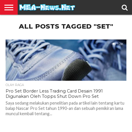
BERITA
ALL POSTS TAGGED "SET"
TERBARU
EDUKASI
HIBURAN
INSPIRASI
KESEHATAN
KULINER
OLAH
OTOMOTIF
TRAVEL
JUAL
RAGA
BELI
1.2K
OLAH RAGA
Pro Set Border Less Trading Card Desain 1991
Digunakan Oleh Topps Shut Down Pro Set
Saya sedang melakukan penelitian pada artikel lain tentang kartu
balap Nascar Pro Set tahun 1990-an dan sebuah pemikiran lama
muncul kembali tentang...