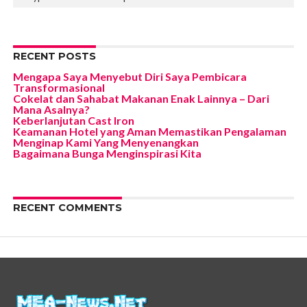
RECENT POSTS
Mengapa Saya Menyebut Diri Saya Pembicara
Transformasional
Cokelat dan Sahabat Makanan Enak Lainnya – Dari
Mana Asalnya?
Keberlanjutan Cast Iron
Keamanan Hotel yang Aman Memastikan Pengalaman
Menginap Kami Yang Menyenangkan
Bagaimana Bunga Menginspirasi Kita
RECENT COMMENTS