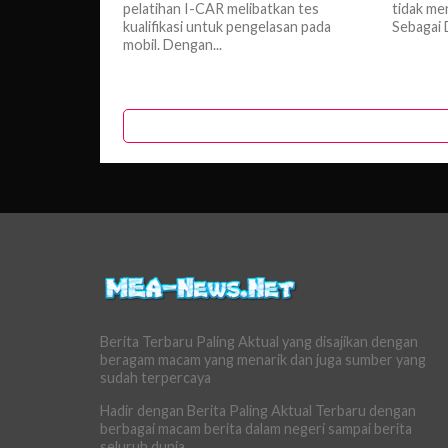
pelatihan I-CAR melibatkan tes
tidak m
kualifikasi untuk pengelasan pada
Sebagai 
mobil. Dengan...
Berita Terbaru Paling Aktual yang disajikan dengan
beragam macam yang menarik dan juga sumber yang
sudah terpercaya
Hadir dengan Berita Paling Aktual Terbaru dengan
berbagai macam berita dalam negeri sampai berita
seluruh dunia