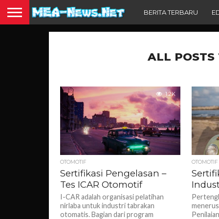
BERITA TERBARU
E
ALL POSTS 
1.2K
OTOMOTIF
OTOMOTIF
Sertifikasi Pengelasan –
Serti
Tes ICAR Otomotif
Indust
I-CAR adalah organisasi pelatihan
Pertengk
nirlaba untuk industri tabrakan
menerus
otomatis. Bagian dari program
Penilaian