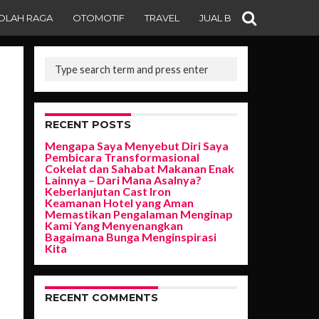
OLAH RAGA
OTOMOTIF
TRAVEL
JUAL BELI
RECENT POSTS
Mengapa Saya Menyebut Diri Saya
Pembicara Transformasional
Cokelat dan Sahabat Makanan Enak
Lainnya – Dari Mana Asalnya?
Keberlanjutan Cast Iron
Keamanan Hotel yang Aman
Memastikan Pengalaman Menginap
Kami Yang Menyenangkan
Bagaimana Bunga Menginspirasi
Kita
RECENT COMMENTS