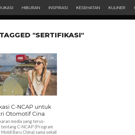
DUKASI
HIBURAN
INSPIRASI
KESEHATAN
KULINER
TAGGED "SERTIFIKASI"
1.2K
fikasi C-NCAP untuk
ri Otomotif Cina
aran media yang terus-
 tentang C-NCAP (Program
 Mobil Baru China) sama sekali