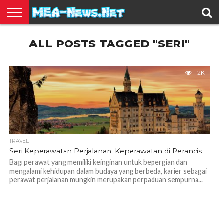
BERITA
ALL POSTS TAGGED "SERI"
TERBARU
EDUKASI
HIBURAN
INSPIRASI
KESEHATAN
KULINER
OLAH
OTOMOTIF
TRAVEL
JUAL
RAGA
BELI
1.2K
TRAVEL
Seri Keperawatan Perjalanan: Keperawatan di Perancis
Bagi perawat yang memiliki keinginan untuk bepergian dan
mengalami kehidupan dalam budaya yang berbeda, karier sebagai
perawat perjalanan mungkin merupakan perpaduan sempurna...