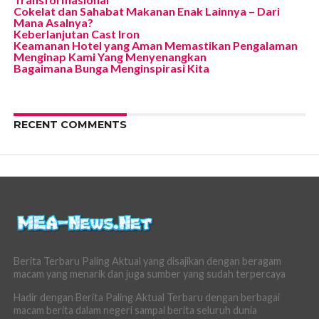
Cokelat dan Sahabat Makanan Enak Lainnya – Dari
Mana Asalnya?
Keberlanjutan Cast Iron
Keamanan Hotel yang Aman Memastikan Pengalaman
Menginap Kami Yang Menyenangkan
Bagaimana Bunga Menginspirasi Kita
RECENT COMMENTS
Berita Terbaru Paling Aktual yang disajikan dengan beragam
macam yang menarik dan juga sumber yang sudah terpercaya
Hadir dengan Berita Paling Aktual Terbaru dengan berbagai
macam berita dalam negeri sampai berita seluruh dunia