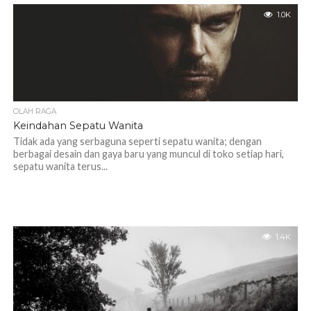
1.0K
OLAH RAGA
Keindahan Sepatu Wanita
Tidak ada yang serbaguna seperti sepatu wanita; dengan
berbagai desain dan gaya baru yang muncul di toko setiap hari,
sepatu wanita terus...
1.4K