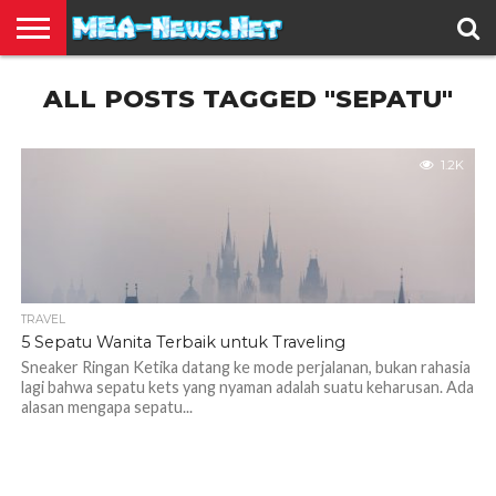
BERITA
ALL POSTS TAGGED "SEPATU"
TERBARU
EDUKASI
HIBURAN
INSPIRASI
KESEHATAN
KULINER
OLAH
OTOMOTIF
TRAVEL
JUAL
RAGA
BELI
1.2K
TRAVEL
5 Sepatu Wanita Terbaik untuk Traveling
Sneaker Ringan Ketika datang ke mode perjalanan, bukan rahasia
lagi bahwa sepatu kets yang nyaman adalah suatu keharusan. Ada
alasan mengapa sepatu...