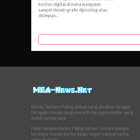
konten digital di mana kumpulan
sampel desain grafis diposting atau
disimpan...
Berita Terbaru Paling Aktual yang disajikan dengan
beragam macam yang menarik dan juga sumber yang
sudah terpercaya
Hadir dengan Berita Paling Aktual Terbaru dengan
berbagai macam berita dalam negeri sampai berita
seluruh dunia