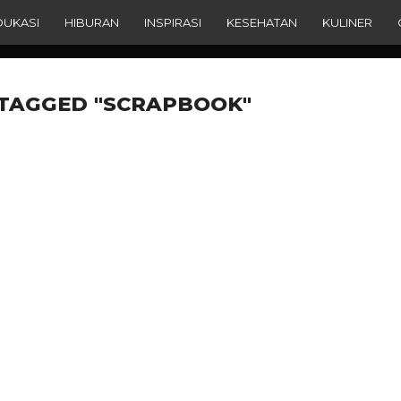
DUKASI
HIBURAN
INSPIRASI
KESEHATAN
KULINER
 TAGGED "SCRAPBOOK"