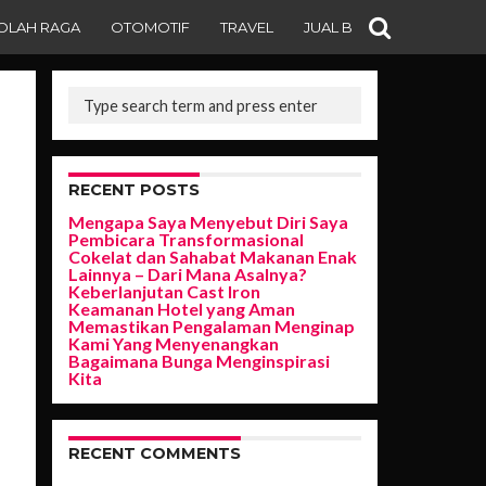
OLAH RAGA
OTOMOTIF
TRAVEL
JUAL BELI
RECENT POSTS
Mengapa Saya Menyebut Diri Saya
Pembicara Transformasional
Cokelat dan Sahabat Makanan Enak
Lainnya – Dari Mana Asalnya?
Keberlanjutan Cast Iron
Keamanan Hotel yang Aman
Memastikan Pengalaman Menginap
Kami Yang Menyenangkan
Bagaimana Bunga Menginspirasi
Kita
RECENT COMMENTS