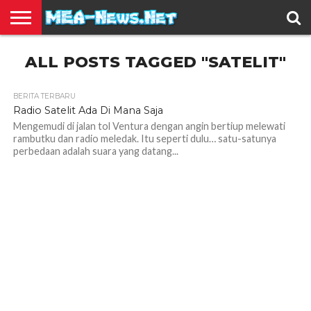
BERITA
ALL POSTS TAGGED "SATELIT"
TERBARU
EDUKASI
HIBURAN
INSPIRASI
KESEHATAN
KULINER
OLAH
OTOMOTIF
TRAVEL
JUAL
RAGA
BELI
BERITA TERBARU
Radio Satelit Ada Di Mana Saja
Mengemudi di jalan tol Ventura dengan angin bertiup melewati
rambutku dan radio meledak. Itu seperti dulu… satu-satunya
perbedaan adalah suara yang datang...