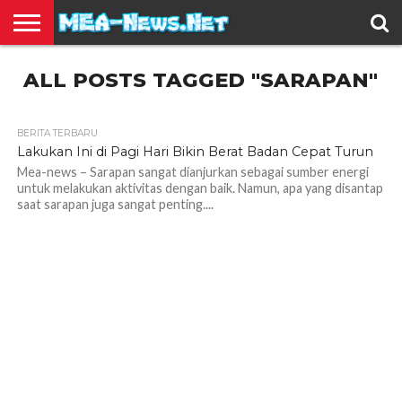
BERITA
ALL POSTS TAGGED "SARAPAN"
TERBARU
EDUKASI
HIBURAN
INSPIRASI
KESEHATAN
KULINER
OLAH
OTOMOTIF
TRAVEL
JUAL
RAGA
BELI
BERITA TERBARU
1.8K
Lakukan Ini di Pagi Hari Bikin Berat Badan Cepat Turun
Mea-news – Sarapan sangat dianjurkan sebagai sumber energi
untuk melakukan aktivitas dengan baik. Namun, apa yang disantap
saat sarapan juga sangat penting....