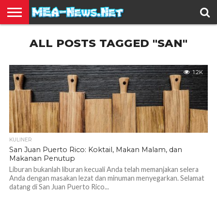
BERITA
ALL POSTS TAGGED "SAN"
TERBARU
EDUKASI
HIBURAN
INSPIRASI
KESEHATAN
KULINER
OLAH
OTOMOTIF
TRAVEL
JUAL
RAGA
BELI
1.2K
KULINER
San Juan Puerto Rico: Koktail, Makan Malam, dan
Makanan Penutup
Liburan bukanlah liburan kecuali Anda telah memanjakan selera
Anda dengan masakan lezat dan minuman menyegarkan. Selamat
datang di San Juan Puerto Rico...