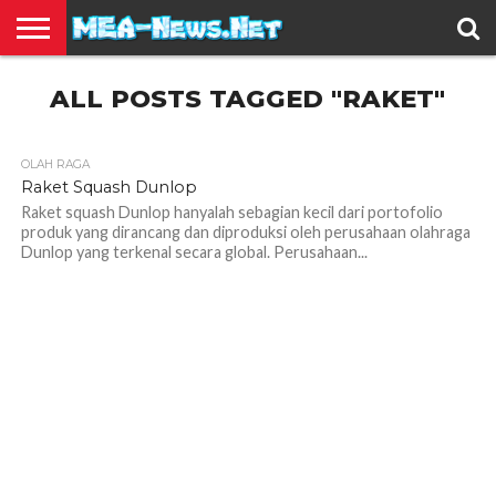
BERITA
ALL POSTS TAGGED "RAKET"
TERBARU
EDUKASI
HIBURAN
INSPIRASI
KESEHATAN
KULINER
OLAH
OTOMOTIF
TRAVEL
JUAL
RAGA
BELI
OLAH RAGA
1.1K
Raket Squash Dunlop
Raket squash Dunlop hanyalah sebagian kecil dari portofolio
produk yang dirancang dan diproduksi oleh perusahaan olahraga
Dunlop yang terkenal secara global. Perusahaan...