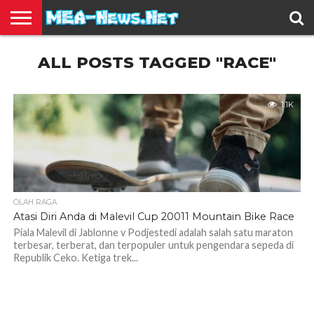
BERITA
ALL POSTS TAGGED "RACE"
TERBARU
EDUKASI
HIBURAN
INSPIRASI
KESEHATAN
KULINER
OLAH
OTOMOTIF
TRAVEL
JUAL
RAGA
BELI
1.1K
OLAH RAGA
Atasi Diri Anda di Malevil Cup 20011 Mountain Bike Race
Piala Malevil di Jablonne v Podjestedi adalah salah satu maraton
terbesar, terberat, dan terpopuler untuk pengendara sepeda di
Republik Ceko. Ketiga trek...