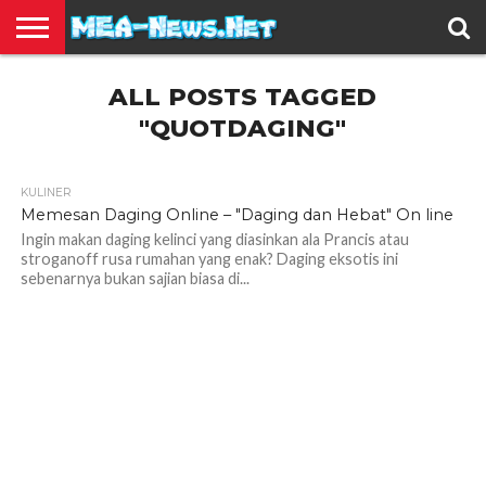
BERITA
ALL POSTS TAGGED
TERBARU
EDUKASI
HIBURAN
INSPIRASI
KESEHATAN
KULINER
OLAH
OTOMOTIF
TRAVEL
JUAL
RAGA
BELI
"QUOTDAGING"
KULINER
1.4K
Memesan Daging Online – "Daging dan Hebat" On line
Ingin makan daging kelinci yang diasinkan ala Prancis atau
stroganoff rusa rumahan yang enak? Daging eksotis ini
sebenarnya bukan sajian biasa di...