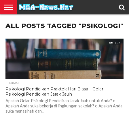
BERITA
ALL POSTS TAGGED "PSIKOLOGI"
TERBARU
EDUKASI
HIBURAN
INSPIRASI
KESEHATAN
KULINER
OLAH
OTOMOTIF
TRAVEL
JUAL
RAGA
BELI
1.2K
EDUKASI
Psikologi Pendidikan Praktek Hari Biasa – Gelar
Psikologi Pendidikan Jarak Jauh
Apakah Gelar Psikologi Pendidikan Jarak Jauh untuk Anda? o
Apakah Anda suka bekerja di lingkungan sekolah? o Apakah Anda
suka menasihati dan...