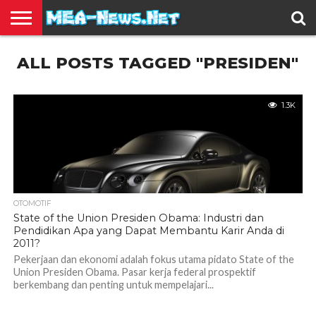
BERITA
ALL POSTS TAGGED "PRESIDEN"
TERBARU
EDUKASI
HIBURAN
INSPIRASI
KESEHATAN
KULINER
OLAH
OTOMOTIF
TRAVEL
JUAL
RAGA
BELI
1.3K
OTOMOTIF
State of the Union Presiden Obama: Industri dan
Pendidikan Apa yang Dapat Membantu Karir Anda di
2011?
Pekerjaan dan ekonomi adalah fokus utama pidato State of the
Union Presiden Obama. Pasar kerja federal prospektif
berkembang dan penting untuk mempelajari...