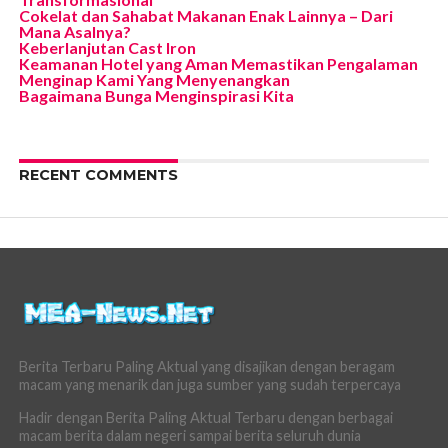
Cokelat dan Sahabat Makanan Enak Lainnya – Dari
Mana Asalnya?
Keberlanjutan Cast Iron
Keamanan Hotel yang Aman Memastikan Pengalaman
Menginap Kami Yang Menyenangkan
Bagaimana Bunga Menginspirasi Kita
RECENT COMMENTS
Berita Terbaru Paling Aktual yang disajikan dengan beragam
macam yang menarik dan juga sumber yang sudah terpercaya
Hadir dengan Berita Paling Aktual Terbaru dengan berbagai
macam berita dalam negeri sampai berita seluruh dunia