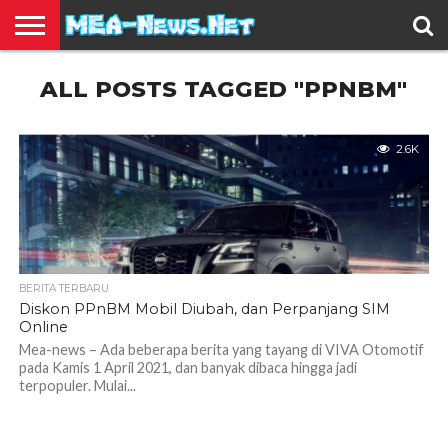
BERITA
ALL POSTS TAGGED "PPNBM"
TERBARU
EDUKASI
HIBURAN
INSPIRASI
KESEHATAN
KULINER
OLAH
OTOMOTIF
TRAVEL
JUAL
RAGA
BELI
2.6K
BERITA TERBARU
Diskon PPnBM Mobil Diubah, dan Perpanjang SIM
Online
Mea-news – Ada beberapa berita yang tayang di VIVA Otomotif
pada Kamis 1 April 2021, dan banyak dibaca hingga jadi
terpopuler. Mulai...