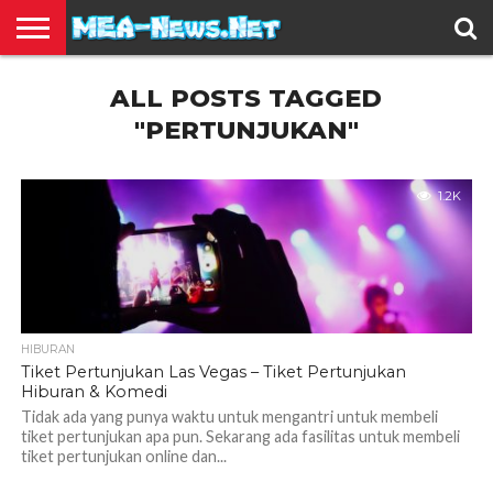
BERITA
ALL POSTS TAGGED
TERBARU
EDUKASI
HIBURAN
INSPIRASI
KESEHATAN
KULINER
OLAH
OTOMOTIF
TRAVEL
JUAL
RAGA
BELI
"PERTUNJUKAN"
1.2K
HIBURAN
Tiket Pertunjukan Las Vegas – Tiket Pertunjukan
Hiburan & Komedi
Tidak ada yang punya waktu untuk mengantri untuk membeli
tiket pertunjukan apa pun. Sekarang ada fasilitas untuk membeli
tiket pertunjukan online dan...