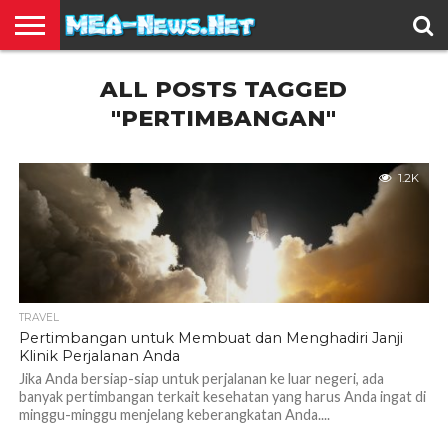
BERITA
ALL POSTS TAGGED
TERBARU
EDUKASI
HIBURAN
INSPIRASI
KESEHATAN
KULINER
OLAH
OTOMOTIF
TRAVEL
JUAL
RAGA
BELI
"PERTIMBANGAN"
1.2K
TRAVEL
Pertimbangan untuk Membuat dan Menghadiri Janji
Klinik Perjalanan Anda
Jika Anda bersiap-siap untuk perjalanan ke luar negeri, ada
banyak pertimbangan terkait kesehatan yang harus Anda ingat di
minggu-minggu menjelang keberangkatan Anda....