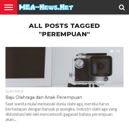
BERITA
ALL POSTS TAGGED
TERBARU
EDUKASI
HIBURAN
INSPIRASI
KESEHATAN
KULINER
OLAH
OTOMOTIF
TRAVEL
JUAL
RAGA
BELI
"PEREMPUAN"
1.1K
OLAH RAGA
Baju Olahraga dan Anak Perempuan
Saat wanita mulai memasuki dunia olahraga, mereka harus
berhadapan dengan banyak prasangka. Industri olahraga yang
didominasi laki-laki mencemooh gagasan bahwa perempuan
akan...