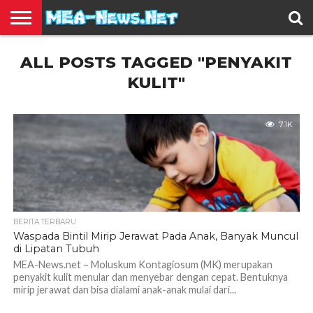
BERITA
ALL POSTS TAGGED "PENYAKIT
TERBARU
EDUKASI
HIBURAN
INSPIRASI
KESEHATAN
KULINER
OLAH
OTOMOTIF
TRAVEL
JUAL
RAGA
BELI
KULIT"
7.1K
BERITA TERBARU
Waspada Bintil Mirip Jerawat Pada Anak, Banyak Muncul
di Lipatan Tubuh
MEA-News.net – Moluskum Kontagiosum (MK) merupakan
penyakit kulit menular dan menyebar dengan cepat. Bentuknya
mirip jerawat dan bisa dialami anak-anak mulai dari...