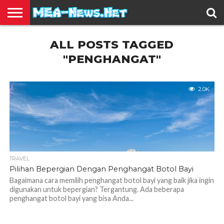
BERITA
ALL POSTS TAGGED
TERBARU
EDUKASI
HIBURAN
INSPIRASI
KESEHATAN
KULINER
OLAH
OTOMOTIF
TRAVEL
JUAL
RAGA
BELI
"PENGHANGAT"
2.0K
TRAVEL
Pilihan Bepergian Dengan Penghangat Botol Bayi
Bagaimana cara memilih penghangat botol bayi yang baik jika ingin
digunakan untuk bepergian? Tergantung. Ada beberapa
penghangat botol bayi yang bisa Anda...