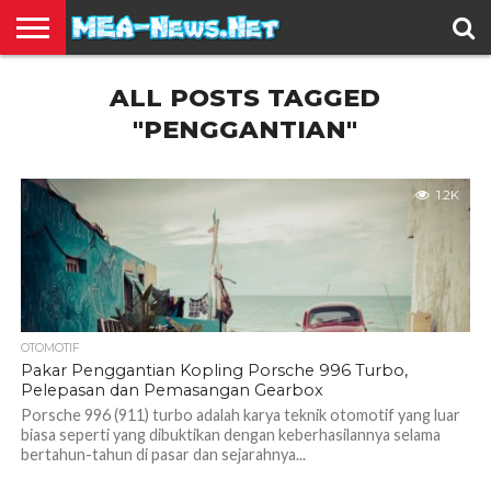
BERITA
ALL POSTS TAGGED
TERBARU
EDUKASI
HIBURAN
INSPIRASI
KESEHATAN
KULINER
OLAH
OTOMOTIF
TRAVEL
JUAL
RAGA
BELI
"PENGGANTIAN"
1.2K
OTOMOTIF
Pakar Penggantian Kopling Porsche 996 Turbo,
Pelepasan dan Pemasangan Gearbox
Porsche 996 (911) turbo adalah karya teknik otomotif yang luar
biasa seperti yang dibuktikan dengan keberhasilannya selama
bertahun-tahun di pasar dan sejarahnya...