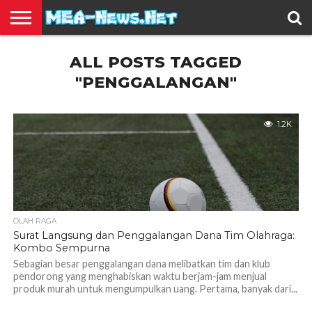
BERITA
ALL POSTS TAGGED
TERBARU
EDUKASI
HIBURAN
INSPIRASI
KESEHATAN
KULINER
OLAH
OTOMOTIF
TRAVEL
JUAL
RAGA
BELI
"PENGGALANGAN"
1.2K
OLAH RAGA
Surat Langsung dan Penggalangan Dana Tim Olahraga:
Kombo Sempurna
Sebagian besar penggalangan dana melibatkan tim dan klub
pendorong yang menghabiskan waktu berjam-jam menjual
produk murah untuk mengumpulkan uang. Pertama, banyak dari...