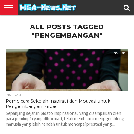
BERITA
ALL POSTS TAGGED
TERBARU
EDUKASI
HIBURAN
INSPIRASI
KESEHATAN
KULINER
OLAH
OTOMOTIF
TRAVEL
JUAL
RAGA
BELI
"PENGEMBANGAN"
1.3K
INSPIRASI
Pembicara Sekolah Inspiratif dan Motivasi untuk
Pengembangan Pribadi
Sepanjang sejarah pidato inspirasional, yang disampaikan oleh
para pemimpin yang dihormati, telah membantu menggembleng
manusia yang lebih rendah untuk mencapai prestasi yang...