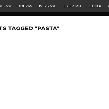
DUKASI
HIBURAN
INSPIRASI
KESEHATAN
KULINER
TS TAGGED "PASTA"