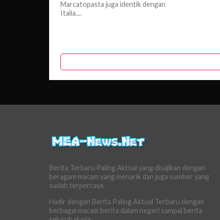
Marcatopasta juga identik dengan
Italia....
Berita Terbaru Paling Aktual yang disajikan dengan
beragam macam yang menarik dan juga sumber yang
sudah terpercaya
Hadir dengan Berita Paling Aktual Terbaru dengan
berbagai macam berita dalam negeri sampai berita
seluruh dunia