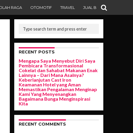
OLAH RAGA
OTOMOTIF
TRAVEL
JUAL BELI
RECENT POSTS
Mengapa Saya Menyebut Diri Saya
Pembicara Transformasional
Cokelat dan Sahabat Makanan Enak
Lainnya – Dari Mana Asalnya?
Keberlanjutan Cast Iron
Keamanan Hotel yang Aman
Memastikan Pengalaman Menginap
Kami Yang Menyenangkan
Bagaimana Bunga Menginspirasi
Kita
RECENT COMMENTS