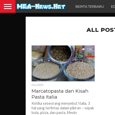
BERITA TERBARU
E
ALL POS
1.2K
KULINER
Marcatopasta dan Kisah
Pasta Italia
Ketika seseorang menyebut Italia, 3
hal yang terlintas dalam pikiran – sepak
bola, pizza, dan pasta. Mesin