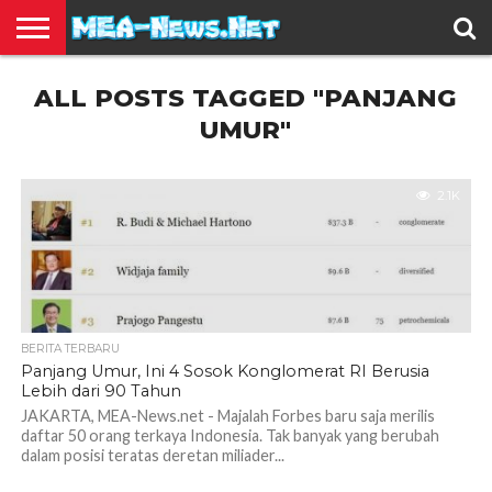
BERITA
ALL POSTS TAGGED "PANJANG
TERBARU
EDUKASI
HIBURAN
INSPIRASI
KESEHATAN
KULINER
OLAH
OTOMOTIF
TRAVEL
JUAL
RAGA
BELI
UMUR"
2.1K
BERITA TERBARU
Panjang Umur, Ini 4 Sosok Konglomerat RI Berusia
Lebih dari 90 Tahun
JAKARTA, MEA-News.net - Majalah Forbes baru saja merilis
daftar 50 orang terkaya Indonesia. Tak banyak yang berubah
dalam posisi teratas deretan miliader...