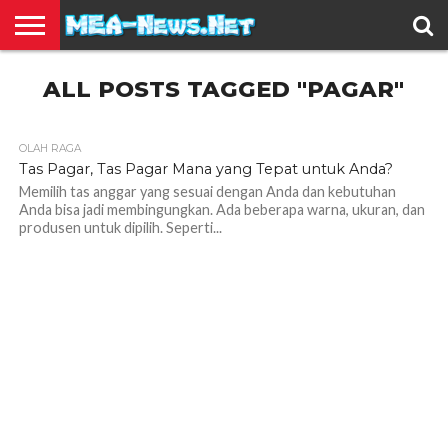
BERITA
ALL POSTS TAGGED "PAGAR"
TERBARU
EDUKASI
HIBURAN
INSPIRASI
KESEHATAN
KULINER
OLAH
OTOMOTIF
TRAVEL
JUAL
RAGA
BELI
OLAH RAGA
1.4K
Tas Pagar, Tas Pagar Mana yang Tepat untuk Anda?
Memilih tas anggar yang sesuai dengan Anda dan kebutuhan
Anda bisa jadi membingungkan. Ada beberapa warna, ukuran, dan
produsen untuk dipilih. Seperti...