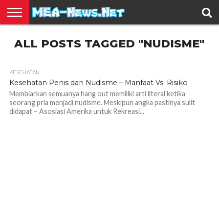
BERITA
ALL POSTS TAGGED "NUDISME"
TERBARU
EDUKASI
HIBURAN
INSPIRASI
KESEHATAN
KULINER
OLAH
OTOMOTIF
TRAVEL
JUAL
RAGA
BELI
KESEHATAN
1.3K
Kesehatan Penis dan Nudisme – Manfaat Vs. Risiko
Membiarkan semuanya hang out memiliki arti literal ketika
seorang pria menjadi nudisme. Meskipun angka pastinya sulit
didapat – Asosiasi Amerika untuk Rekreasi...