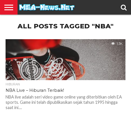
BERITA
ALL POSTS TAGGED "NBA"
TERBARU
EDUKASI
HIBURAN
INSPIRASI
KESEHATAN
KULINER
OLAH
OTOMOTIF
TRAVEL
JUAL
RAGA
BELI
1.3K
HIBURAN
NBA Live – Hiburan Terbaik!
NBA live adalah seri video game online yang diterbitkan oleh EA
sports. Game ini telah dipublikasikan sejak tahun 1995 hingga
saat ini....