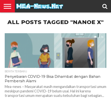
BERITA
ALL POSTS TAGGED "NANOE X"
TERBARU
EDUKASI
HIBURAN
INSPIRASI
KESEHATAN
KULINER
OLAH
OTOMOTIF
TRAVEL
JUAL
RAGA
BELI
4.1K
BERITA TERBARU
Penyebaran COVID-19 Bisa Dihambat dengan Bahan
Pembersih Alami
Mea-news – Masyarakat masih mengandalkan transportasi umum
meskipun pandemi COVID-19 belum usai. Hal ini karena
transportasi umum merupakan suatu kebutuhan bagi sebagian...