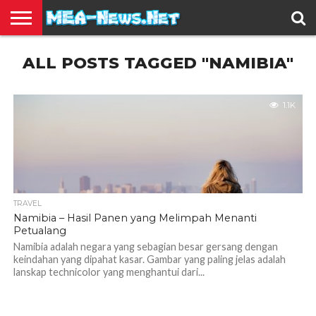
BERITA
ALL POSTS TAGGED "NAMIBIA"
TERBARU
EDUKASI
HIBURAN
INSPIRASI
KESEHATAN
KULINER
OLAH
OTOMOTIF
TRAVEL
JUAL
RAGA
BELI
1.1K
TRAVEL
Namibia – Hasil Panen yang Melimpah Menanti
Petualang
Namibia adalah negara yang sebagian besar gersang dengan
keindahan yang dipahat kasar. Gambar yang paling jelas adalah
lanskap technicolor yang menghantui dari...