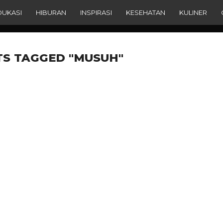
DUKASI
HIBURAN
INSPIRASI
KESEHATAN
KULINER
TS TAGGED "MUSUH"