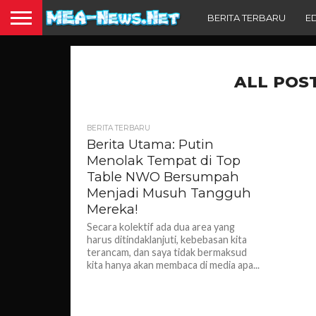
BERITA TERBARU
E
ALL POS
BERITA TERBARU
Berita Utama: Putin
Menolak Tempat di Top
Table NWO Bersumpah
Menjadi Musuh Tangguh
Mereka!
Secara kolektif ada dua area yang
harus ditindaklanjuti, kebebasan kita
terancam, dan saya tidak bermaksud
kita hanya akan membaca di media apa...