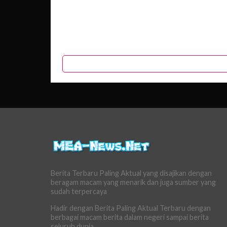
Berita Terbaru Paling Aktual yang disajikan dengan
beragam macam yang menarik dan juga sumber yang
sudah terpercaya
Hadir dengan Berita Paling Aktual Terbaru dengan
berbagai macam berita dalam negeri sampai berita
seluruh dunia