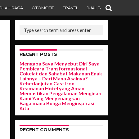
OLAH RAGA
OTOMOTIF
TRAVEL
JUAL BELI
RECENT POSTS
Mengapa Saya Menyebut Diri Saya
Pembicara Transformasional
Cokelat dan Sahabat Makanan Enak
Lainnya – Dari Mana Asalnya?
Keberlanjutan Cast Iron
Keamanan Hotel yang Aman
Memastikan Pengalaman Menginap
Kami Yang Menyenangkan
Bagaimana Bunga Menginspirasi
Kita
RECENT COMMENTS