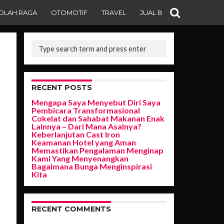
OLAH RAGA
OTOMOTIF
TRAVEL
JUAL BELI
RECENT POSTS
Mengapa Saya Menyebut Diri Saya
Pembicara Transformasional
Cokelat dan Sahabat Makanan Enak
Lainnya – Dari Mana Asalnya?
Keberlanjutan Cast Iron
Keamanan Hotel yang Aman
Memastikan Pengalaman Menginap
Kami Yang Menyenangkan
Bagaimana Bunga Menginspirasi
Kita
RECENT COMMENTS