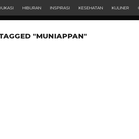
DUKASI
HIBURAN
INSPIRASI
KESEHATAN
KULINER
 TAGGED "MUNIAPPAN"