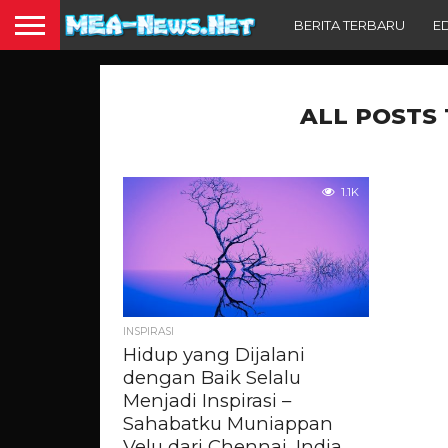
BERITA TERBARU
E
ALL POSTS
1.1K
INSPIRASI
Hidup yang Dijalani
dengan Baik Selalu
Menjadi Inspirasi –
Sahabatku Muniappan
Velu dari Chennai, India