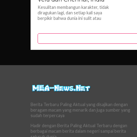
Kesulitan membangun karakter, tidak
diragukan lagi, dan setiap kali saya
berpikir bahwa dunia ini sulit atau
usaha saya bergerak terlalu lambat,
saya...
Berita Terbaru Paling Aktual yang disajikan dengan
beragam macam yang menarik dan juga sumber yang
sudah terpercaya
Hadir dengan Berita Paling Aktual Terbaru dengan
berbagai macam berita dalam negeri sampai berita
seluruh dunia