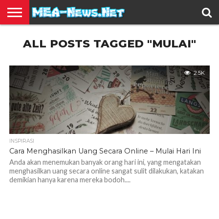
BERITA
ALL POSTS TAGGED "MULAI"
TERBARU
EDUKASI
HIBURAN
INSPIRASI
KESEHATAN
KULINER
OLAH
OTOMOTIF
TRAVEL
JUAL
RAGA
BELI
2.5K
INSPIRASI
Cara Menghasilkan Uang Secara Online – Mulai Hari Ini
Anda akan menemukan banyak orang hari ini, yang mengatakan
menghasilkan uang secara online sangat sulit dilakukan, katakan
demikian hanya karena mereka bodoh....