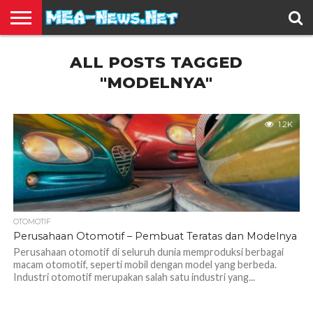
BERITA
ALL POSTS TAGGED
TERBARU
EDUKASI
HIBURAN
INSPIRASI
KESEHATAN
KULINER
OLAH
OTOMOTIF
TRAVEL
JUAL
RAGA
BELI
"MODELNYA"
1.2K
OTOMOTIF
Perusahaan Otomotif – Pembuat Teratas dan Modelnya
Perusahaan otomotif di seluruh dunia memproduksi berbagai
macam otomotif, seperti mobil dengan model yang berbeda.
Industri otomotif merupakan salah satu industri yang...