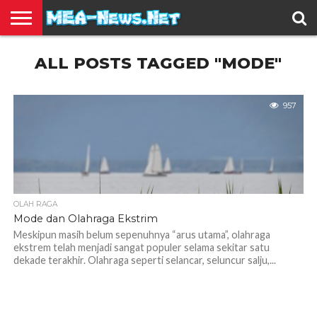
BERITA
ALL POSTS TAGGED "MODE"
TERBARU
EDUKASI
HIBURAN
INSPIRASI
KESEHATAN
KULINER
OLAH
OTOMOTIF
TRAVEL
JUAL
RAGA
BELI
957
OLAH RAGA
Mode dan Olahraga Ekstrim
Meskipun masih belum sepenuhnya “arus utama”, olahraga
ekstrem telah menjadi sangat populer selama sekitar satu
dekade terakhir. Olahraga seperti selancar, seluncur salju,...