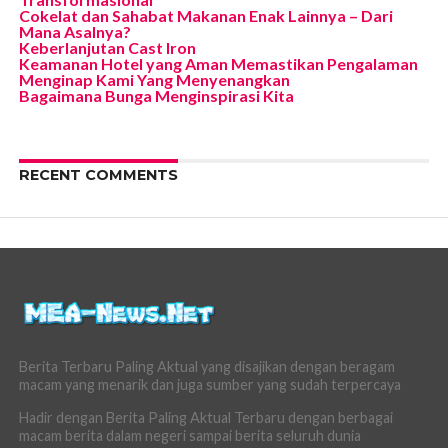
Cokelat dan Sahabat Makanan Enak Lainnya – Dari
Mana Asalnya?
Keberlanjutan Cast Iron
Keamanan Hotel yang Aman Memastikan Pengalaman
Menginap Kami Yang Menyenangkan
Bagaimana Bunga Menginspirasi Kita
RECENT COMMENTS
Berita Terbaru Paling Aktual yang disajikan dengan beragam
macam yang menarik dan juga sumber yang sudah terpercaya
Hadir dengan Berita Paling Aktual Terbaru dengan berbagai
macam berita dalam negeri sampai berita seluruh dunia