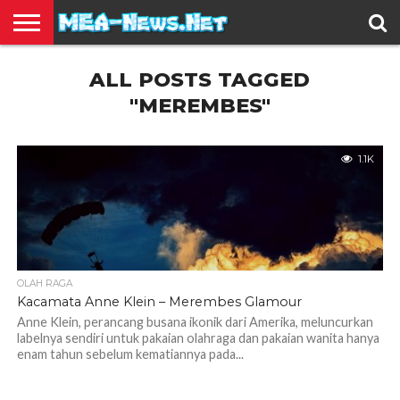
BERITA
ALL POSTS TAGGED
TERBARU
EDUKASI
HIBURAN
INSPIRASI
KESEHATAN
KULINER
OLAH
OTOMOTIF
TRAVEL
JUAL
RAGA
BELI
"MEREMBES"
1.1K
OLAH RAGA
Kacamata Anne Klein – Merembes Glamour
Anne Klein, perancang busana ikonik dari Amerika, meluncurkan
labelnya sendiri untuk pakaian olahraga dan pakaian wanita hanya
enam tahun sebelum kematiannya pada...