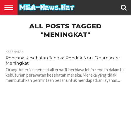
BERITA
ALL POSTS TAGGED
TERBARU
EDUKASI
HIBURAN
INSPIRASI
KESEHATAN
KULINER
OLAH
OTOMOTIF
TRAVEL
JUAL
RAGA
BELI
"MENINGKAT"
KESEHATAN
1.1K
Rencana Kesehatan Jangka Pendek Non-Obamacare
Meningkat
Orang Amerika mencari alternatif berbiaya lebih rendah dalam hal
kebutuhan perawatan kesehatan mereka. Mereka yang tidak
membutuhkan permintaan besar untuk mendapatkan layanan...