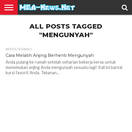
BERITA
ALL POSTS TAGGED
TERBARU
EDUKASI
HIBURAN
INSPIRASI
KESEHATAN
KULINER
OLAH
OTOMOTIF
TRAVEL
JUAL
RAGA
BELI
"MENGUNYAH"
BERITA TERBARU
Cara Melatih Anjing Berhenti Mengunyah
Anda pulang ke rumah setelah seharian bekerja keras untuk
menemukan anjing Anda mengunyah sesuatu lagi! Kali ini bantal
kursi favorit Anda. Tekanan...