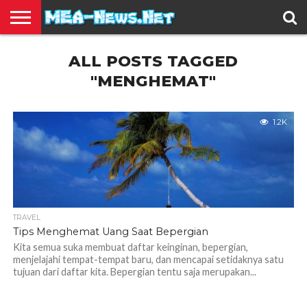
BERITA
ALL POSTS TAGGED
TERBARU
EDUKASI
HIBURAN
INSPIRASI
KESEHATAN
KULINER
OLAH
OTOMOTIF
TRAVEL
JUAL
RAGA
BELI
"MENGHEMAT"
1.2K
TRAVEL
Tips Menghemat Uang Saat Bepergian
Kita semua suka membuat daftar keinginan, bepergian,
menjelajahi tempat-tempat baru, dan mencapai setidaknya satu
tujuan dari daftar kita. Bepergian tentu saja merupakan...