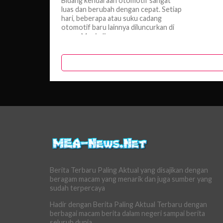
Bidang kendaraan otomotif sangat
luas dan berubah dengan cepat. Setiap
hari, beberapa atau suku cadang
otomotif baru lainnya diluncurkan di
pasar. Menjadi...
Berita Terbaru Paling Aktual yang disajikan dengan
beragam macam yang menarik dan juga sumber yang
sudah terpercaya
Hadir dengan Berita Paling Aktual Terbaru dengan
berbagai macam berita dalam negeri sampai berita
seluruh dunia