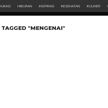
DUKASI
HIBURAN
INSPIRASI
KESEHATAN
KULINER
 TAGGED "MENGENAI"