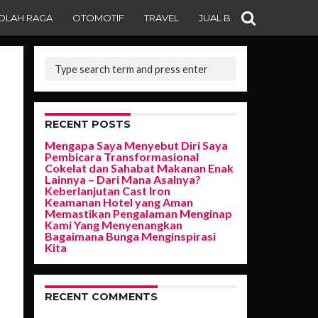
OLAH RAGA
OTOMOTIF
TRAVEL
JUAL BELI
RECENT POSTS
Mengapa Saya Menyebut Diri Saya
Pembicara Transformasional
Cokelat dan Sahabat Makanan Enak
Lainnya – Dari Mana Asalnya?
Keberlanjutan Cast Iron
Keamanan Hotel yang Aman
Memastikan Pengalaman Menginap
Kami Yang Menyenangkan
Bagaimana Bunga Menginspirasi
Kita
RECENT COMMENTS