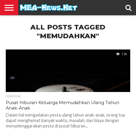
BERITA
ALL POSTS TAGGED
TERBARU
EDUKASI
HIBURAN
INSPIRASI
KESEHATAN
KULINER
OLAH
OTOMOTIF
TRAVEL
JUAL
RAGA
BELI
"MEMUDAHKAN"
1.1K
HIBURAN
Pusat Hiburan Keluarga Memudahkan Ulang Tahun
Anak-Anak
Dalam hal mengadakan pesta ulang tahun anak-anak, orang tua
dapat menghemat banyak waktu, masalah, dan biaya dengan
menyelenggarakan pesta di pusat hiburan...