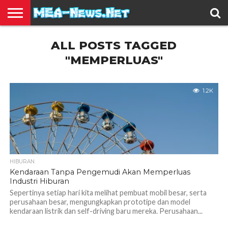
BERITA
ALL POSTS TAGGED
TERBARU
EDUKASI
HIBURAN
INSPIRASI
KESEHATAN
KULINER
OLAH
OTOMOTIF
TRAVEL
JUAL
RAGA
BELI
"MEMPERLUAS"
1.2K
HIBURAN
Kendaraan Tanpa Pengemudi Akan Memperluas
Industri Hiburan
Sepertinya setiap hari kita melihat pembuat mobil besar, serta
perusahaan besar, mengungkapkan prototipe dan model
kendaraan listrik dan self-driving baru mereka. Perusahaan...