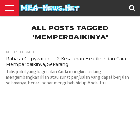
BERITA
ALL POSTS TAGGED
TERBARU
EDUKASI
HIBURAN
INSPIRASI
KESEHATAN
KULINER
OLAH
OTOMOTIF
TRAVEL
JUAL
RAGA
BELI
"MEMPERBAIKINYA"
BERITA TERBARU
Rahasia Copywriting – 2 Kesalahan Headline dan Cara
Memperbaikinya, Sekarang
Tulis judul yang bagus dan Anda mungkin sedang
mengembangkan iklan atau surat penjualan yang dapat berjalan
selamanya, benar-benar mengubah hidup Anda. Itu...