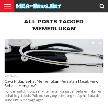
BERITA
ALL POSTS TAGGED
TERBARU
EDUKASI
HIBURAN
INSPIRASI
KESEHATAN
KULINER
OLAH
OTOMOTIF
TRAVEL
JUAL
RAGA
BELI
"MEMERLUKAN"
1.0K
KESEHATAN
Gaya Hidup Sehat Memerlukan Peralatan Masak yang
Sehat – Mengapa?
Fondasi untuk hidup sehat tertanam dalam penyediaan makanan
sehat bagi tubuh. Pola makan yang seimbang setiap hari adalah
kunci untuk menjaga agar...