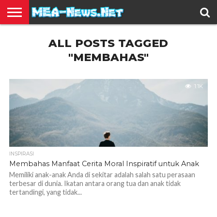
BERITA
ALL POSTS TAGGED
TERBARU
EDUKASI
HIBURAN
INSPIRASI
KESEHATAN
KULINER
OLAH
OTOMOTIF
TRAVEL
JUAL
RAGA
BELI
"MEMBAHAS"
1.1K
INSPIRASI
Membahas Manfaat Cerita Moral Inspiratif untuk Anak
Memiliki anak-anak Anda di sekitar adalah salah satu perasaan
terbesar di dunia. Ikatan antara orang tua dan anak tidak
tertandingi, yang tidak...