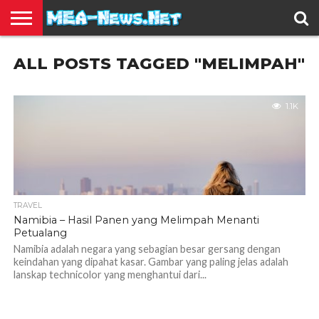
BERITA
ALL POSTS TAGGED "MELIMPAH"
TERBARU
EDUKASI
HIBURAN
INSPIRASI
KESEHATAN
KULINER
OLAH
OTOMOTIF
TRAVEL
JUAL
RAGA
BELI
1.1K
TRAVEL
Namibia – Hasil Panen yang Melimpah Menanti
Petualang
Namibia adalah negara yang sebagian besar gersang dengan
keindahan yang dipahat kasar. Gambar yang paling jelas adalah
lanskap technicolor yang menghantui dari...