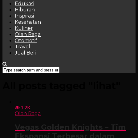
Edukasi
Hiburan
Inspirasi
Kesehatan
Kuliner
Olah Raga
Otomotif
Travel
Jual Beli
All posts tagged "lihat"
1.2K
Olah Raga
Vegas Golden Knights – Tim
Ekspansi Terbesar dalam