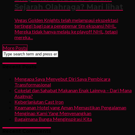
Sejarah Olahraga? Mari lihat
Vegas Golden Knights telah melampaui ekspektasi
tertinggi bagi para penggemar tim ekspansi NHL.
Mereka tidak hanya melaju ke playoff NHL, tetapi
mereka...
More Posts
Recent Posts
Mengapa Saya Menyebut Diri Saya Pembicara
Transformasional
Cokelat dan Sahabat Makanan Enak Lainnya – Dari Mana
Asalnya?
Keberlanjutan Cast Iron
Keamanan Hotel yang Aman Memastikan Pengalaman
Menginap Kami Yang Menyenangkan
Bagaimana Bunga Menginspirasi Kita
Recent Comments