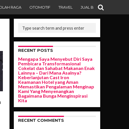
OLAH RAGA
OTOMOTIF
TRAVEL
JUAL BELI
RECENT POSTS
Mengapa Saya Menyebut Diri Saya
Pembicara Transformasional
Cokelat dan Sahabat Makanan Enak
Lainnya – Dari Mana Asalnya?
Keberlanjutan Cast Iron
Keamanan Hotel yang Aman
Memastikan Pengalaman Menginap
Kami Yang Menyenangkan
Bagaimana Bunga Menginspirasi
Kita
a
RECENT COMMENTS