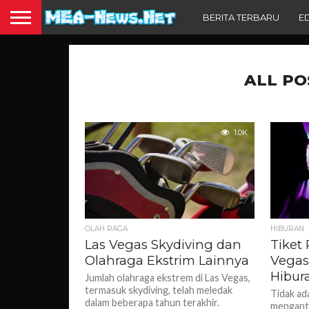
BERITA TERBARU
E
ALL PO
1.0K
OLAH RAGA
HIBURAN
Las Vegas Skydiving dan
Tiket
Olahraga Ekstrim Lainnya
Vegas
Hibur
Jumlah olahraga ekstrem di Las Vegas,
termasuk skydiving, telah meledak
Tidak ad
dalam beberapa tahun terakhir.
mengantr