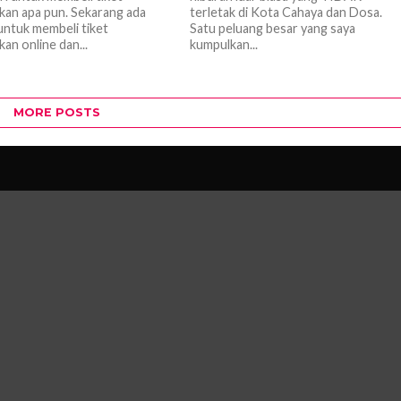
kan apa pun. Sekarang ada
terletak di Kota Cahaya dan Dosa.
 untuk membeli tiket
Satu peluang besar yang saya
an online dan...
kumpulkan...
MORE POSTS