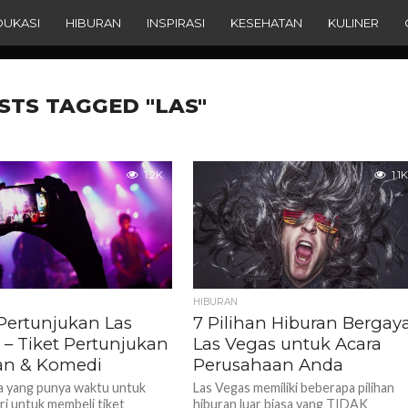
DUKASI
HIBURAN
INSPIRASI
KESEHATAN
KULINER
STS TAGGED "LAS"
1.2K
1.1K
HIBURAN
 Pertunjukan Las
7 Pilihan Hiburan Bergay
 – Tiket Pertunjukan
Las Vegas untuk Acara
an & Komedi
Perusahaan Anda
a yang punya waktu untuk
Las Vegas memiliki beberapa pilihan
i untuk membeli tiket
hiburan luar biasa yang TIDAK