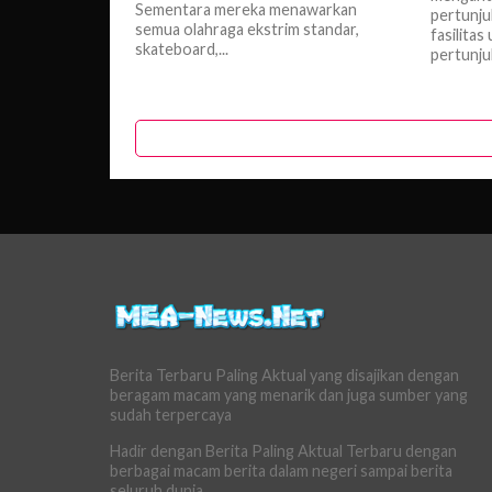
Sementara mereka menawarkan
pertunju
semua olahraga ekstrim standar,
fasilitas
skateboard,...
pertunjuk
Berita Terbaru Paling Aktual yang disajikan dengan
beragam macam yang menarik dan juga sumber yang
sudah terpercaya
Hadir dengan Berita Paling Aktual Terbaru dengan
berbagai macam berita dalam negeri sampai berita
seluruh dunia