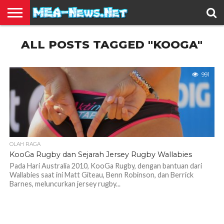
BERITA
ALL POSTS TAGGED "KOOGA"
TERBARU
EDUKASI
HIBURAN
INSPIRASI
KESEHATAN
KULINER
OLAH
OTOMOTIF
TRAVEL
JUAL
RAGA
BELI
991
OLAH RAGA
KooGa Rugby dan Sejarah Jersey Rugby Wallabies
Pada Hari Australia 2010, KooGa Rugby, dengan bantuan dari
Wallabies saat ini Matt Giteau, Benn Robinson, dan Berrick
Barnes, meluncurkan jersey rugby...